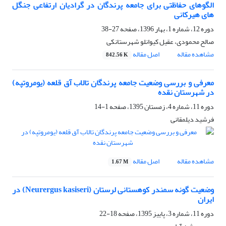
الگوهای حفاظتی برای جامعه پرندگان در گرادیان ارتفاعی جنگل
های هیرکانی
دوره 12، شماره 1، بهار 1396، صفحه
27-38
صالح محمودی، عقیل کیوانلو شهرستانکی
مشاهده مقاله
اصل مقاله
842.56 K
معرفی و بررسی وضعیت جامعه پرندگان تالاب آق قلعه (یومروتپه)
در شهرستان نقده
دوره 11، شماره 4، زمستان 1395، صفحه
1-14
فرشید ِدیلمقانی
مشاهده مقاله
اصل مقاله
1.67 M
وضعیت گونه سمندر کوهستانی لرستان (Neurergus kasiseri) در
ایران
دوره 11، شماره 3، پاییز 1395، صفحه
18-22