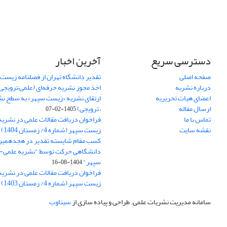
دسترسی سریع
آخرین اخبار
صفحه اصلی
تقدیر دانشگاه تهران از فصلنامه زیست
درباره نشریه
اخذ مجوز نشریه حرفه‌ای (علمی–ترویجی
اعضای هیات تحریریه
ارتقای نشریه «زیست‌ سپهر» به سطح نش
ارسال مقاله
– ترویجی)
1405-02-07
تماس با ما
فراخوان دریافت مقالات علمی در نشر
نقشه سایت
زیست سپهر (شماره 4/ زمستان 1404)
کسب مقام شایسته تقدیر در هجدهمین
دانشگاهی حرکت توسط "نشریه علمی
سپهر"
1404-08-16
فراخوان دریافت مقالات علمی در نشر
زیست سپهر (شماره 4/ زمستان 1403)
سامانه مدیریت نشریات علمی.
طراحی و پیاده سازی از
سیناوب