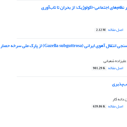
 نظام‌های اجتماعی-اکولوژیک: از بحران تا تاب‌آوری
اصل مقاله
2.12 M
Gazella subguttro) از پارک ملی سرخه‌ حصار به پارک ملی خجیر / بخش دوم
 علیزاده شعبانی
اصل مقاله
901.29 K
‌پذیری
 دانه کار
اصل مقاله
639.86 K