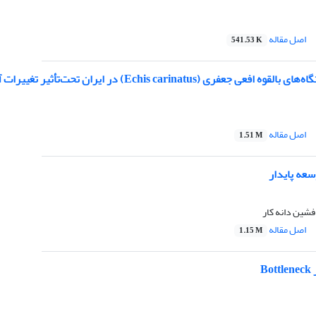
اصل مقاله
541.53 K
عفری (Echis carinatus) در ایران تحت‌تأثیر تغییرات آب و هوایی
اصل مقاله
1.51 M
عه پایدار
فشین دانه کار
اصل مقاله
1.15 M
B