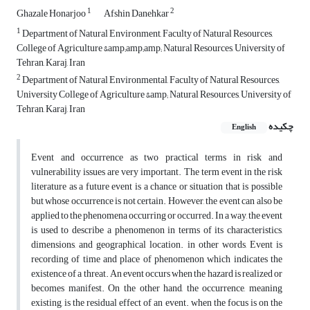
1
2
Ghazale Honarjoo
Afshin Danehkar
1
Department of Natural Environment, Faculty of Natural Resources,
College of Agriculture &amp;amp;amp; Natural Resources, University of
Tehran, Karaj, Iran
2
Department of Natural Environmental, Faculty of Natural Resources,
University College of Agriculture &amp; Natural Resources, University of
Tehran, Karaj, Iran
چکیده
English
Event and occurrence as two practical terms in risk and
vulnerability issues are very important. The term event in the risk
literature as a future event is a chance or situation that is possible
but whose occurrence is not certain. However, the event can also be
applied to the phenomena occurring or occurred. In a way, the event
is used to describe a phenomenon in terms of its characteristics,
dimensions, and geographical location. in other words, Event is
recording of time and place of phenomenon which indicates the
existence of a threat. An event occurs when the hazard is realized or
becomes manifest. On the other hand, the occurrence, meaning
existing, is the residual effect of an event. when the focus is on the