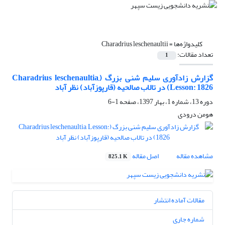
کلیدواژه‌ها =
Charadrius leschenaultii
تعداد مقالات:
1
گزارش زادآوری سلیم شنی بزرگ (Charadrius leschenaultia,
Lesson: 1826) در تالاب صالحیه (قارپوزآباد) نظر آباد
دوره 13، شماره 1، بهار 1397، صفحه
1-6
هومن درودی
مشاهده مقاله
اصل مقاله
825.1 K
مقالات آماده انتشار
شماره جاری