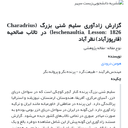
گزارش زادآوری سلیم شنی بزرگ (Charadrius
leschenaultia, Lesson: 1826) در تالاب صالحیه
(قارپوزآباد) نظر آباد
نوع مقاله : مقاله پژوهشی
نویسنده
هومن درودی
مهندس فرآیند - طبیعت گرد - پرنده نگر و پروانه نگر
چکیده
سلیم شنی بزرگ پرنده کنار آبچر کوچکی است که در سواحل دریای
خزر، آسیای مرکزی، آفریقا، هندوستان، ارمنستان، نیوزیلند و استرالیا
پراکندگی دارد. این پرنده در مناطقی از خاورمیانه مانند ایران و ترکیه
زادآوری دارد. این گونه در ایران در سواحل دریای خزر بومی بوده و به
صورت مهاجر عبوری در تمامی تالاب‌های کشور دیده می‌شود. گزارش
مستند زادآوری این گونه پیش از این شامل مشاهده دو فرد بالغ و یک
فرد نابالغ در شهرستان تایباد استان خراسان رضوی و همچنین