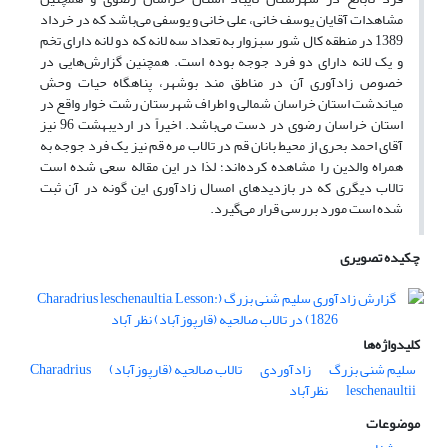
مشاهدات آقایان یوسف خانی، علی خانی و یوسفی می‌باشد که در خرداد
1389 در منطقه کال شور سبزوار به تعداد سه لانه که دو لانه دارای تخم
و یک لانه دارای دو فرد جوجه بوده است. همچنین گزارش‌هایی در
خصوص زادآوری آن در مناطق مند بوشهر، پناهگاه حیات وحش
میاندشت استان خراسان شمالی و اطراف شهرستان رشت خوار واقع در
استان خراسان رضوی در دست می‌باشد. اخیراً در اردیبهشت 96 نیز
آقای احمد بحری از محیط بانان قم در تالاب مره قم نیز یک فرد جوجه به
همراه والدین را مشاهده کرده‌اند؛ لذا در این مقاله سعی شده است
تالاب دیگری که در بازدیدهای امسال زادآوری این گونه در آن ثبت
شده است مورد بررسی قرار می‌گیرد.
چکیده تصویری
کلیدواژه‌ها
سلیم شنی بزرگ
زادآوردی
تالاب صالحیه (قارپوزآباد)
Charadrius
leschenaultii
نظرآباد
موضوعات