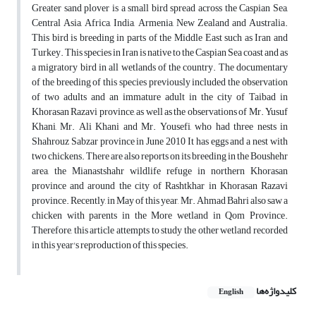
Greater sand plover is a small bird spread across the Caspian Sea,
Central Asia, Africa, India, Armenia, New Zealand and Australia.
This bird is breeding in parts of the Middle East such as Iran and
Turkey. This species in Iran is native to the Caspian Sea coast and as
a migratory bird in all wetlands of the country. The documentary
of the breeding of this species previously included the observation
of two adults and an immature adult in the city of Taibad in
Khorasan Razavi province, as well as the observations of Mr. Yusuf
Khani, Mr. Ali Khani and Mr. Yousefi, who had three nests in
Shahrouz Sabzar province in June 2010 It has eggs and a nest with
two chickens. There are also reports on its breeding in the Boushehr
area, the Mianastshahr wildlife refuge in northern Khorasan
province and around the city of Rashtkhar in Khorasan Razavi
province. Recently, in May of this year, Mr. Ahmad Bahri also saw a
chicken with parents in the More wetland in Qom Province.
Therefore, this article attempts to study the other wetland recorded
in this year's reproduction of this species.
کلیدواژه‌ها
English