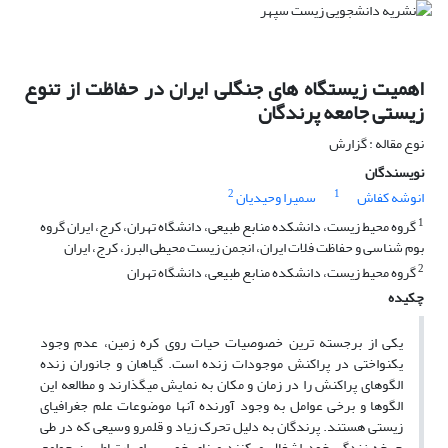
اهمیت زیستگاه های جنگلی ایران در حفاظت از تنوع
زیستی جامعه پرندگان
نوع مقاله : گزارش
نویسندگان
2
1
انوشه کفاش
سمیرا وحیدیان
1
گروه محیط زیست، دانشکده منابع طبیعی، دانشگاه تهران، کرج، ایران گروه
بوم شناسی و حفاظت فلات ایران، انجمن زیست محیطی البرز، کرج، ایران
2
گروه محیط زیست، دانشکده منابع طبیعی، دانشگاه تهران
چکیده
یکی از برجسته ­ترین خصوصیات حیات روی کره زمین، عدم وجود
یکنواختی در پراکنش موجودات زنده است. گیاهان و جانوران زنده
الگوهای پراکنش را در زمان و مکان به نمایش می­گذارند و مطالعه­ این
الگو­ها و برخی عوامل به وجود آورنده آن­ها موضوعات علم جغرافیای
زیستی هستند. پرندگان به دلیل تحرک زیاد و قلمرو وسیعی که در طی
چرخه زندگی خود اشغال می­کنند مبنای خوبی برای ارتباط بین جوامع