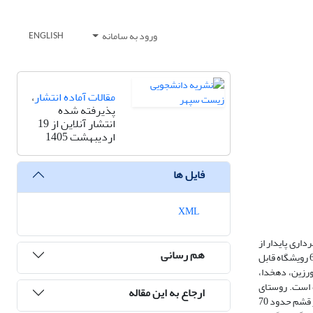
ورود به سامانه
ENGLISH
مقالات آماده انتشار
،
پذیرفته شده
انتشار آنلاین از 19
اردیبهشت 1405
فایل ها
XML
اری پایدار از
هم رسانی
خدمات اکوسیستمی این جنگل‌ها انجام شد. با استفاده از روش مردم‌نگاری، داده‌ها از طریق مطالعات میدانی گردآوری شد. جنگل های مانگرو این محدوده در برگیرنده 6 رویشگاه قابل
رزین، دهخدا،
ه است. روستای
ارجاع به این مقاله
دهخدا با قدمتی بالغ بر 3600 سال، قدیمی ترین سکونتگاه انسانی در این میان است و پس از آن به ترتیب گوران و لافت قرار دارد. متوسط فاصله این سکونتگاه ها از شهر قشم حدود 70