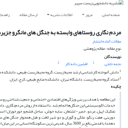
صفحه اصلی
مرور
اطلاعات نشریه
ارسال مقاله
راهنما
مردم نگاری روستاهای وابسته به جنگل های مانگرو جزیر
مقالات آماده انتشار
نوع مقاله : مقاله پژوهشی
نویسندگان
2
1
نجمه خلجی
افشین دانه کار
1
دانش آموخته کارشناسی ارشد محیط زیست، گروه محیط زیست طبیعی، دانشکده منا
2
استاد گروه محیط زیست، دانشگاه تهران، دانشکده منابع طبیعی، کرج، ایران
چکیده
این مطالعه با هدف بررسی ویژگی‌های اقتصادی-اجتماعی و جمعیت‌شناختی روست
‏تفکیک (پهل، مردو، خمیر- لشتغان، سایه خوش، ساحل قشم و خورخوران) اس
دوربنی، هفت رنگو، ملکی و گوران و دو شهر لافت و طبل همجوار جنگل های م