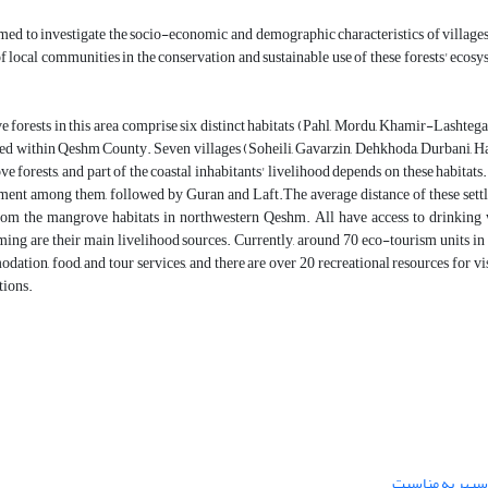
med to investigate the socio-economic and demographic characteristics of villages
of local communities in the conservation and sustainable use of these forests' eco
 forests in this area comprise six distinct habitats (Pahl, Mordu, Khamir-Lasht
ted within Qeshm County. Seven villages (Soheili, Gavarzin, Dehkhoda, Durbani, Ha
e forests, and part of the coastal inhabitants' livelihood depends on these habitats.
ment among them, followed by Guran and Laft.The average distance of these settle
rom the mangrove habitats in northwestern Qeshm. All have access to drinking wa
ming are their main livelihood sources. Currently, around 70 eco-tourism units i
ation, food, and tour services, and there are over 20 recreational resources for vis
tions.
‌سپهر به مناسبت