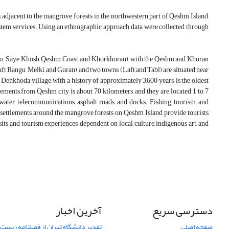
 adjacent to the mangrove forests in the northwestern part of Qeshm Island,
system services. Using an ethnographic approach, data were collected through
egan, Sāye Khosh, Qeshm Coast, and Khorkhoran), with the Qeshm and Khoran
ft Rangu, Melki, and Guran) and two towns (Laft and Tabl) are situated near
 Dehkhoda village, with a history of approximately 3,600 years, is the oldest
ments from Qeshm city is about 70 kilometers, and they are located 1 to 7
ter, telecommunications, asphalt roads, and docks. Fishing, tourism, and
n settlements around the mangrove forests on Qeshm Island provide tourists
its and tourism experiences, dependent on local culture, indigenous art, and
دسترسی سریع
آخرین اخبار
صفحه اصلی
تقدیر دانشگاه تهران از فصلنامه زیست