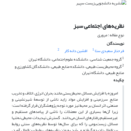
نظریه‌های اجتماعی سبز
نوع مقاله : مروری
نویسندگان
2
1
فرحناز سعیدی ستا
افشین دانه کار
1
گروه جمعیت شناسی ، دانشکده علوم اجتماعی، دانشگاه تهران
2
گروه محیطزیست طبیعی، دانشکده منابع طبیعی، دانشکدگان کشاورزی و
منابع طبیعی، دانشگاه تهران
چکیده
امروزه با افزایش مسائل محیط‌زیستی مانند بحران انرژی، اتلاف و تخریب
منابع سرزمینی و افزایش مواد زاید ناشی از توسعۀ شهرنشینی و
صنعتی، اثر انسان بر محیط نیز مورد توجه پژوهشگران قرار گرفته است؛
زیرا آن‌ها بسیاری از این معضلات را ناشی از پیامدهای مستقیم و
غیرمستقیم رفتارهای انسان می‌دانند. گسترش تهدیدات محیطی نه‌تنها
مسائل زیست‌بومی را که برای سال‌ها توسط نظریه‌های سنتی روابط
بین‌الملل نادیده گرفته می‌شد به متن نظریه‌های روابط بین‌الملل آورد،