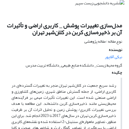
مدل‌سازی تغییرات پوشش _ کاربری اراضی و تأثیرات
آن بر ذخیره‌سازی کربن در کلان‌شهر تهران
نوع مقاله : مقاله پژوهشی
نویسنده
نیکی آقاپور
گروه محیط زیست_ دانشکده منابع طبیعی_دانشگاه تربیت مدرس
چکیده
رشد سریع جمعیت در کلان‌شهر تهران منجر به تغییرات گسترده‌ای در
کاربری اراضی، از جمله گسترش مناطق شهری، زمین‌های کشاورزی و
اراضی صنعتی شده است. این تغییرات تأثیرات مهمی بر فرآیندهای
محیط‌زیستی مانند ذخیره‌سازی کربن داشته‌اند. این مطالعه با هدف
بررسی تغییرات کاربری/ پوشش زمین و تحلیل اثرات آن بر ظرفیت
ذخیره‌سازی کربن تهران در سال‌های 2017 تا 2023 انجام شد. برای این
منظور، تصاویر ماهواره‌ای سنتینل-2 استفاده شده و نقشه‌های کاربری
اراضی با بهره‌گیری از تصاویر گوگل ارث و شاخص‌های صحت و کاپا