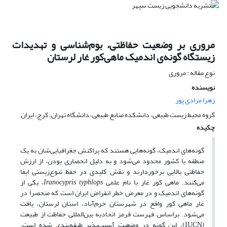
مروری بر وضعیت حفاظتی، بوم‌شناسی و تهدیدات
زیستگاه گونه‌ی اندمیک ماهی‌کور غار لرستان
نوع مقاله : مروری
نویسنده
زهرا مرادی پور
گروه محیط زیست طبیعی، دانشکده منابع طبیعی، دانشگاه تهران، کرج، ایران
چکیده
گونه‌های اندمیک، گونه‌هایی هستند که پراکنش جغرافیایی‌شان به یک
منطقه یا کشور محدود می‌شود و به دلیل انحصاری بودن، از ارزش
حفاظتی بالایی برخوردارند و نقش کلیدی در حفظ تنوع‌زیستی ایفا
می‌کنند. ماهی کور غار با نام علمی
Iranocypris typhlops
، یکی از
گونه‌های اندمیک و در معرض خطر انقراض ایران است که منحصراً در
غار ماهی کور واقع در شهرستان خرم‌آباد، استان لرستان، یافت
می‌شود. براساس فهرست قرمز اتحادیه بین‌المللی حفاظت از طبیعت
(IUCN)، این گونه در وضعیت آسیب‌پذیر طبقه‌بندی شده است.