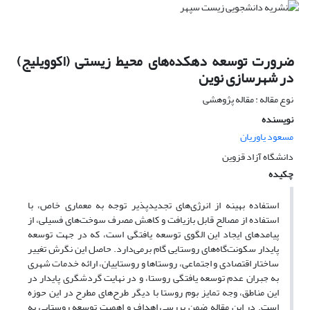
ضرورت توسعه دهکده‌های محیط زیستی (اکوویلیج)
در شهرسازی نوین
نوع مقاله : مقاله پژوهشی
نویسنده
مسعود یاوریان
دانشگاه آزاد قزوین
چکیده
استفاده بهینه از انرژی‌های تجدیدپذیر توجه به معماری خاص، با
استفاده از مصالح قابل بازیافت و کاهش مصرف سوخت‌های فسیلی، از
پیامدهای ایجاد این الگوی توسعه یافتگی است، که در جهت توسعه
پایدار سکونت‌گاه‌های روستایی گام برمی‌دارد. حاصل این نگرش تغییر
ساختار اقتصادی و اجتماعی، روستاها و روستاییان، ارائه خدمات شهری
به جبران عدم توسعه یافتگی روستا، و در نهایت گردشگری پایدار در
این مناطق، وجه تمایز بوم روستا با دیگر طرح‌های مطرح در این حوزه
است. در این مقاله ضمن بررسی اهداف و اهمیت توسعه روستایی به