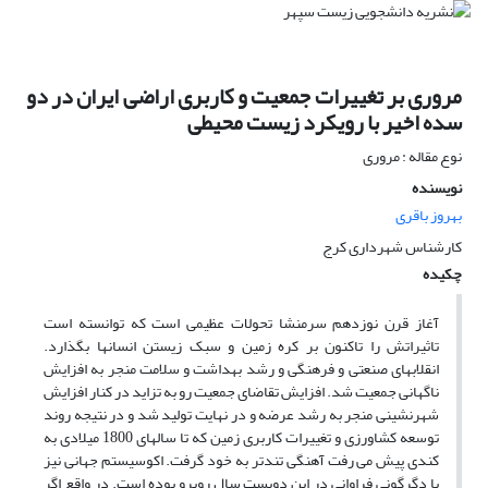
مروری بر تغییرات جمعیت و کاربری اراضی ایران در دو
سده اخیر با رویکرد زیست محیطی
نوع مقاله : مروری
نویسنده
بهروز باقری
کارشناس شهرداری کرج
چکیده
آغاز قرن نوزدهم سرمنشا تحولات عظیمی است که توانسته است
تاثیراتش را تاکنون بر کره زمین و سبک زیستن انسانها بگذارد.
انقلابهای صنعتی و فرهنگی و رشد بهداشت و سلامت منجر به افزایش
ناگهانی جمعیت شد. افزایش تقاضای جمعیت رو به تزاید در کنار افزایش
شهرنشینی منجر به رشد عرضه و در نهایت تولید شد و در نتیجه روند
توسعه کشاورزی و تغییرات کاربری زمین که تا سالهای 1800 میلادی به
کندی پیش می رفت آهنگی تندتر به خود گرفت. اکوسیستم جهانی نیز
با دگرگونی فراوانی در این دویست سال روبرو بوده است. در واقع اگر