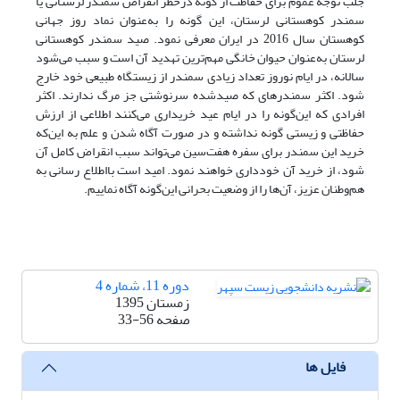
جلب توجه عموم برای حفاظت از گونه درخطر انقراض سمندر لرستانی یا
سمندر کوهستانی لرستان، این گونه را به‌عنوان نماد روز جهانی
کوهستان سال 2016 در ایران معرفی نمود. صید سمندر کوهستانی
لرستان به‌عنوان حیوان خانگی مهم‌ترین تهدید آن است و سبب می‌شود
سالانه، در ایام نوروز تعداد زیادی سمندر از زیستگاه طبیعی خود خارج
شود. اکثر سمندرهای که صیدشده سرنوشتی جز مرگ ندارند. اکثر
افرادی که این‌گونه را در ایام عید خریداری می‌کنند اطلاعی از ارزش
حفاظتی و زیستی گونه نداشته و در صورت آگاه شدن و علم به این‌که
خرید این سمندر برای سفره هفت‌سین می‌تواند سبب انقراض کامل آن
شود، از خرید آن خودداری خواهند نمود. امید است بااطلاع رسانی به
هم‌وطنان عزیز، آن‌ها را از وضعیت بحرانی این‌گونه آگاه نماییم.
دوره 11، شماره 4
زمستان 1395
صفحه
33-56
فایل ها