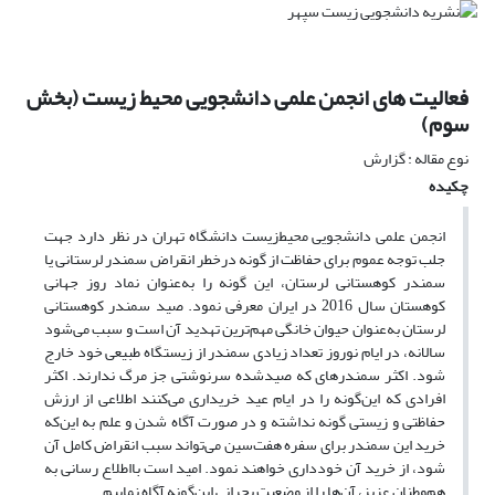
فعالیت های انجمن علمی دانشجویی محیط زیست (بخش
سوم)
نوع مقاله : گزارش
چکیده
انجمن علمی دانشجویی محیط‌زیست دانشگاه تهران در نظر دارد جهت
جلب توجه عموم برای حفاظت از گونه درخطر انقراض سمندر لرستانی یا
سمندر کوهستانی لرستان، این گونه را به‌عنوان نماد روز جهانی
کوهستان سال 2016 در ایران معرفی نمود. صید سمندر کوهستانی
لرستان به‌عنوان حیوان خانگی مهم‌ترین تهدید آن است و سبب می‌شود
سالانه، در ایام نوروز تعداد زیادی سمندر از زیستگاه طبیعی خود خارج
شود. اکثر سمندرهای که صیدشده سرنوشتی جز مرگ ندارند. اکثر
افرادی که این‌گونه را در ایام عید خریداری می‌کنند اطلاعی از ارزش
حفاظتی و زیستی گونه نداشته و در صورت آگاه شدن و علم به این‌که
خرید این سمندر برای سفره هفت‌سین می‌تواند سبب انقراض کامل آن
شود، از خرید آن خودداری خواهند نمود. امید است بااطلاع رسانی به
هم‌وطنان عزیز، آن‌ها را از وضعیت بحرانی این‌گونه آگاه نماییم.